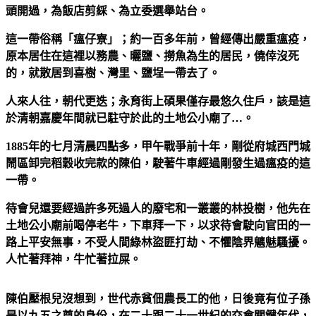
頭開過，為飯店剪綵、為立委選舉站台。
這一帶俗稱「瘟仔寮」；約一百多年前，曾經傳出嚴重瘟疫，
原本居住在這裡以務農、曬鹽、撈魚為生的居民，僥倖沒死
的，就散居到喜樹、灣里、鹽埕一帶去了。
人來人往，朝代更迭；永育街上碩果僅存最悠久住戶，該是這
於清朝嘉慶年間就已駐守於此的土地公小廟了…。
1885年的七月清晨四點多，甲午戰爭前十年，剛從府城西門城
鬧區卸完稻穀收完款的陳伯，駛著牛車經過剛發生過瘟疫的這
一帶。
待會兒還要經過許多死過人的廢宅和一叢叢的林投樹，他先在
土地公小廟前喝停老牛，下車拜一下，以求待會駛向官田的一
路上平安無事，不受人間綠林盜匪打劫、不懼陰界魑魅騷擾。
人忙著拜神，牛忙著拉屎。
陳伯壓根兒沒想到，世代赤貧佃農長工的他，日後竟有位子孫
是以九五之尊的身份，在二十跟二十一世紀的交會關鍵年代，