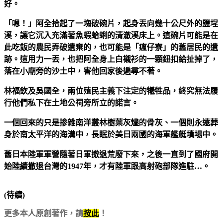
好。
「嗯！」阿全拾起了一塊破碗片，起身丟向幾十公尺外的鹽埕
溪，讓它沉入充滿著魚蝦蛤蜊的清澈溪床上。這碗片可能是在
此吃飯的農民弄破遺棄的，也可能是「瘟仔寮」的舊居民的遺
跡。這用力一丟，也把阿全身上白襯衫的一顆鈕扣給扯掉了，
落在小廟旁的沙土中，害他回家後遍尋不著。
林福欽及吳國全，兩位殖民主義下注定的犧牲品，終究無法履
行他們私下在土地公祠旁所立的諾言。
一個回來的只是掺雜南洋叢林樹葉灰燼的骨灰、一個則永遠葬
身於南太平洋的海溝中，長眠於美日兩國的海軍艦艇墳場中。
舊日本陸軍軍營隨著日軍撤退荒廢下來，之後一直到了國府開
始陸續撤退台灣的1947年，才有陸軍跟高射砲部隊進駐…。
(待續)
更多本人原創著作，請
按此
！