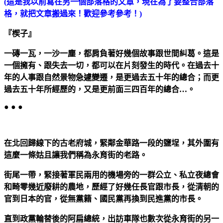
(
這是我以前寫在另一個部落格的文章，現在為了要整合部落
格，就把文章搬過來！歡迎參考參考！
)
『楔子』
一磚一瓦，一沙一塵，都肩負著好幾個故事跟世間糾葛。這是
一個擁有、跟失去一切，都可以在片刻發生的時代。在過去十
年的人事跟自然景物急遽變遷，是更過去五十年的總合；而更
過去五十年所經歷的，又是更前面三四百年的總合…。
● ● ●
在
北回歸線
下的古老府城，緊鄰金華路一段的鹽埕，其外圍有
這麼一條姑且讓我們稱為永育街的老路。
街尾一帶，緊接著軍民兩用的機場旁的一群公立、私立夜總會
和畸零幾近廢耕的農地，歷經了好幾任長官跟市長，從清朝的
官到日本的官，從無黨籍、國民黨再換到民進黨的市長。
直到政黨輪替後的阿扁總統，出訪車隊也數次從永育街的另一