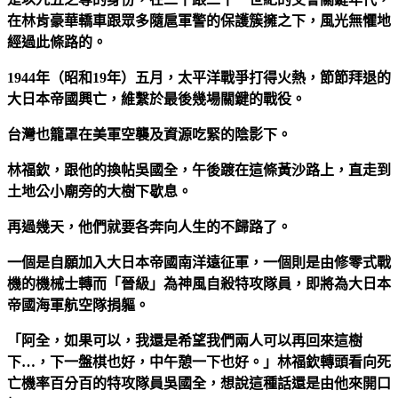
在林肯豪華轎車跟眾多隨扈軍警的保護簇擁之下，風光無懼地
經過此條路的。
1944年（昭和19年）五月，太平洋戰爭打得火熱，節節拜退的
大日本帝國興亡，維繫於最後幾場關鍵的戰役。
台灣也籠罩在美軍空襲及資源吃緊的陰影下。
林福欽，跟他的換帖吳國全，午後踱在這條黃沙路上，直走到
土地公小廟旁的大樹下歇息。
再過幾天，他們就要各奔向人生的不歸路了。
一個是自願加入大日本帝國南洋遠征軍，一個則是由修零式戰
機的機械士轉而「晉級」為神風自殺特攻隊員，即將為大日本
帝國海軍航空隊捐軀。
「阿全，如果可以，我還是希望我們兩人可以再回來這樹
下…，下一盤棋也好，中午憩一下也好。」林福欽轉頭看向死
亡機率百分百的特攻隊員吳國全，想說這種話還是由他來開口