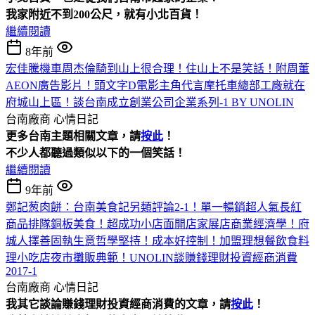
我家附近不到200公尺，就有小北百貨！
繼續閱讀
8年前
宏佳騰機車周杰倫騎到山上很合理！住山上不是笑話！附周董
AEON廣告影片！頭文字D電影主角代言摩托車總部工廠就在
府城山上區！談台南成立創業公司企業系列-1 BY UNOLIN
台南廠商
心情日記
更多台南主題相關文章，請
按此
！
不少人都聽過類似以下的一個笑話！
繼續閱讀
9年前
鄭記葱肉餅：台南美食記另類評論2-1！單一暢銷超人氣長紅
商品排隊銅板美食！超成功小店面開店家展店商業經濟學！府
城人擇善固執生意哲學堅持！成本好控制！加盟理想餐飲食料
理小吃店夜市攤販典範！UNOLIN談賺錢理財投資經商消費
2017-1
台南廠商
心情日記
我其它談論賺錢理財投資經商消費的文章，請
按此
！