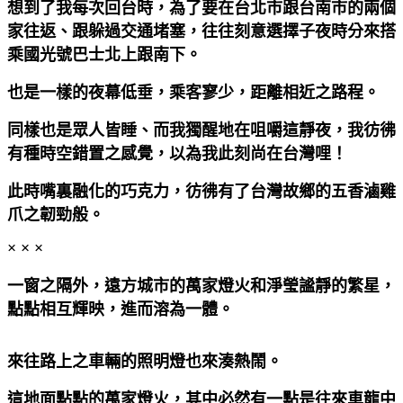
想到了我每次回台時，為了要在台北市跟台南市的兩個
家往返、跟躲過交通堵塞，往往刻意選擇子夜時分來搭
乘國光號巴士北上跟南下。
也是一樣的夜幕低垂，乘客寥少，距離相近之路程。
同樣也是眾人皆睡、而我獨醒地在咀嚼這靜夜，我彷彿
有種時空錯置之感覺，以為我此刻尚在台灣哩！
此時嘴裏融化的巧克力，彷彿有了台灣故鄉的五香滷雞
爪之韌勁般。
× × ×
一窗之隔外，遠方城市的萬家燈火和淨瑩謐靜的繁星，
點點相互輝映，進而溶為一體。
來往路上之車輛的照明燈也來湊熱鬧。
這地面點點的萬家燈火，其中必然有一點是往來車龍中