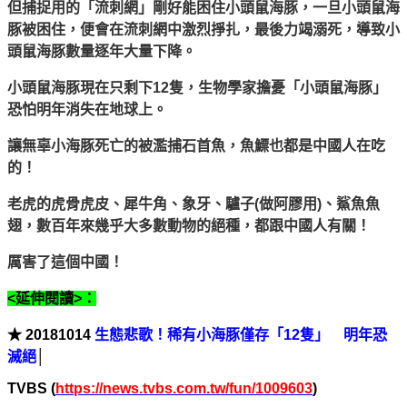
但捕捉用的「流刺網」剛好能困住小頭鼠海豚，一旦小頭鼠海
豚被困住，便會在流刺網中激烈掙扎，最後力竭溺死，導致小
頭鼠海豚數量逐年大量下降。
小頭鼠海豚現在只剩下12隻，生物學家擔憂「小頭鼠海豚」
恐怕明年消失在地球上。
讓無辜小海豚死亡的被濫捕石首魚，魚鰾也都是中國人在吃
的！
老虎的虎骨虎皮、犀牛角、象牙、驢子(做阿膠用)、鯊魚魚
翅，數百年來幾乎大多數動物的絕種，都跟中國人有關！
厲害了這個中國！
<
延伸閱讀
>
：
★ 20181014
生態悲歌！稀有小海豚僅存「12隻」 明年恐
滅絕
│
TVBS (
https://news.tvbs.com.tw/fun/1009603
)