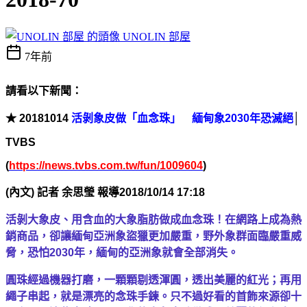
UNOLIN 部屋
7年前
請看以下新聞：
★ 20181014
活剝象皮做「血念珠」 緬甸象2030年恐滅絕
│
TVBS
(
https://news.tvbs.com.tw/fun/1009604
)
(內文) 記者 余思瑩 報導2018/10/14 17:18
活剝大象皮、用含血的大象脂肪做成血念珠！在網路上成為熱
銷商品，卻讓緬甸亞洲象盜獵更加嚴重，野外象群面臨嚴重威
脅，恐怕2030年，緬甸的亞洲象就會全部消失。
圓珠經過機器打磨，一顆顆剔透渾圓，透出美麗的紅光；再用
繩子串起，就是漂亮的念珠手鍊。只不過好看的首飾來源卻十