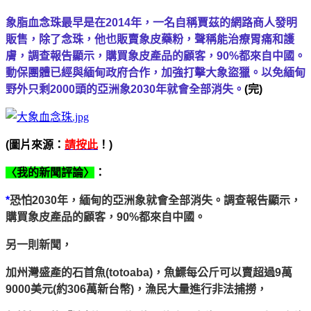
象脂血念珠最早是在2014年，一名自稱賈茲的網路商人發明
販售，除了念珠，他也販賣象皮藥粉，聲稱能治療胃痛和護
膚，調查報告顯示，購買象皮產品的顧客，90%都來自中國。
動保團體已經與緬甸政府合作，加強打擊大象盜獵。以免緬甸
野外只剩2000頭的亞洲象2030年就會全部消失。
(完)
(圖片來源：
請按此
！)
〈我的新聞評論〉
：
*
恐怕2030年，緬甸的亞洲象就會全部消失。調查報告顯示，
購買象皮產品的顧客，90%都來自中國。
另一則新聞，
加州灣盛產的石首魚(totoaba)，魚鰾每公斤可以賣超過9萬
9000美元(約306萬新台幣)，漁民大量進行非法捕撈，