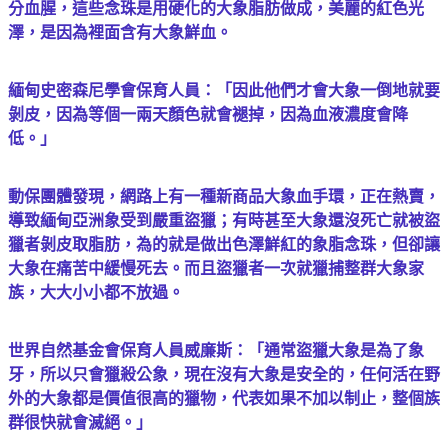
分血腥，這些念珠是用硬化的大象脂肪做成，美麗的紅色光
澤，是因為裡面含有大象鮮血。
緬甸史密森尼學會保育人員：「因此他們才會大象一倒地就要
剝皮，因為等個一兩天顏色就會褪掉，因為血液濃度會降
低。」
動保團體發現，網路上有一種新商品大象血手環，正在熱賣，
導致緬甸亞洲象受到嚴重盜獵；有時甚至大象還沒死亡就被盜
獵者剝皮取脂肪，為的就是做出色澤鮮紅的象脂念珠，但卻讓
大象在痛苦中緩慢死去。而且盜獵者一次就獵捕整群大象家
族，大大小小都不放過。
世界自然基金會保育人員威廉斯：「通常盜獵大象是為了象
牙，所以只會獵殺公象，現在沒有大象是安全的，任何活在野
外的大象都是價值很高的獵物，代表如果不加以制止，整個族
群很快就會滅絕。」